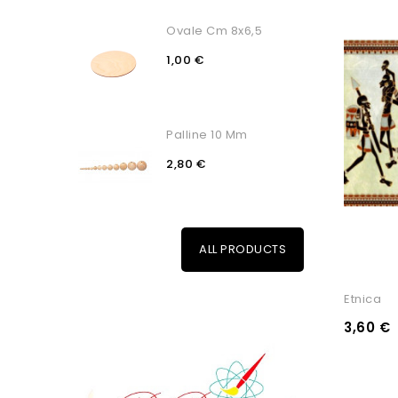
Ovale Cm 8x6,5
1,00 €
Palline 10 Mm
2,80 €
ALL PRODUCTS
Etnica
3,60 €