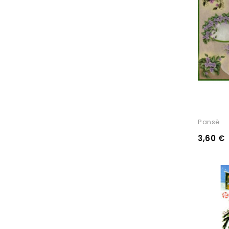
Pansè
3,60 €