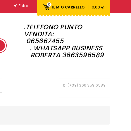
0
Entra
IL MIO CARRELLO
0,00 €
.
TELEFONO PUNTO
VENDITA:
065667455
. WHATSAPP BUSINESS
ROBERTA 3663596589
(+39) 366 359 6589