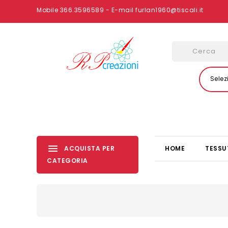
Mobile 366.3596589 - E-mail furlan1960@tiscali.it
Selez
ACQUISTA PER
HOME
TESSU
CATEGORIA