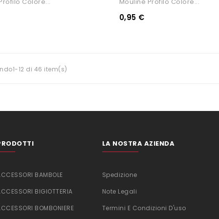
rofilo Colore...
Moulinè Profilo Colore...
0,95 €
ndo1-12 di 46 item(s)
PRODOTTI
LA NOSTRA AZIENDA
ACCESSORI BAMBOLE
Spedizione
ACCESSORI BIGIOTTERIA
Note Legali
ACCESSORI BOMBONIERE
Termini E Condizioni D'uso