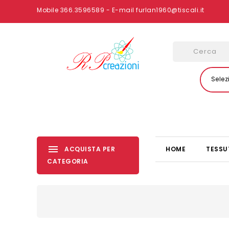
Mobile 366.3596589 - E-mail furlan1960@tiscali.it
Selez
ACQUISTA PER
HOME
TESSU
CATEGORIA