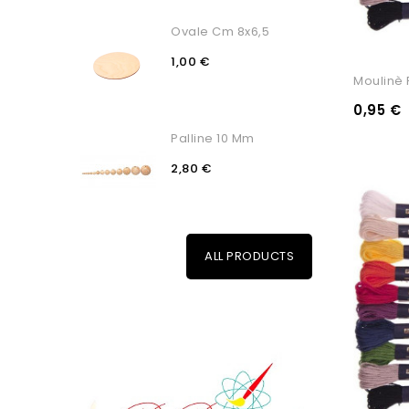
Ovale Cm 8x6,5
1,00 €
Moulinè P
0,95 €
Palline 10 Mm
2,80 €
ALL PRODUCTS