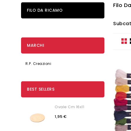
Filo D
FILO DA RICAMO
Subcat
MARCHI
R.P. Creazioni
BEST SELLERS
Ovale Cm 16x11
1,95 €