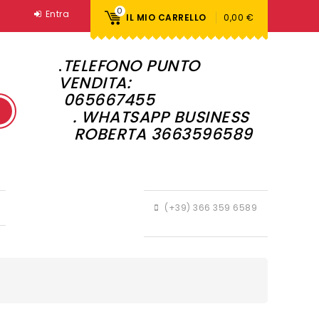
0
Entra
IL MIO CARRELLO
0,00 €
.
TELEFONO PUNTO
VENDITA:
065667455
. WHATSAPP BUSINESS
ROBERTA 3663596589
(+39) 366 359 6589