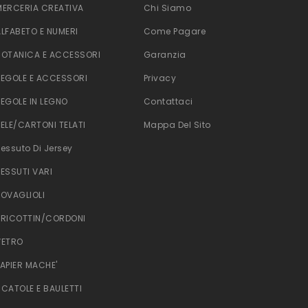
MERCERIA CREATIVA
Chi Siamo
ALFABETO E NUMERI
Come Pagare
BOTANICA E ACCESSORI
Garanzia
TEGOLE E ACCESSORI
Privacy
TEGOLE IN LEGNO
Contattaci
TELE/CARTONI TELATI
Mappa Del Sito
Tessuto Di Jersey
TESSUTI VARI
TOVAGLIOLI
TRICOTTIN/CORDONI
VETRO
PAPIER MACHE'
SCATOLE E BAULETTI