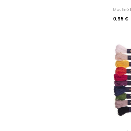
Moulinè P
0,95 €