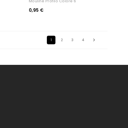
Moulinè Profilo Colore 6
0,95 €

1
2
3
4