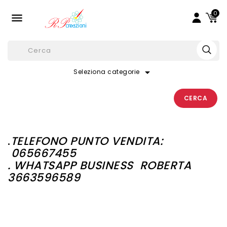
0

arrow_drop_down
Seleziona categorie
CERCA
.
TELEFONO PUNTO VENDITA:
065667455
. WHATSAPP BUSINESS
ROBERTA
3663596589