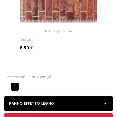
Non disponibile
Mattoni
6,50 €
Mostrando1-6 di 6 item(s)
1

PANNO EFFETTO LEGNO