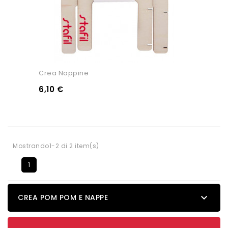
Crea Nappine
6,10 €
Mostrando1-2 di 2 item(s)
1

CREA POM POM E NAPPE