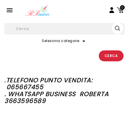
0

arrow_drop_down
Seleziona categorie
CERCA
.
TELEFONO PUNTO VENDITA:
065667455
. WHATSAPP BUSINESS
ROBERTA
3663596589