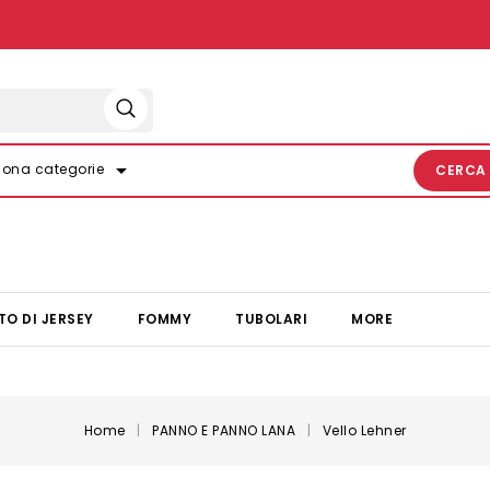
arrow_drop_down
iona categorie
CERCA
TO DI JERSEY
FOMMY
TUBOLARI
MORE
Home
PANNO E PANNO LANA
Vello Lehner