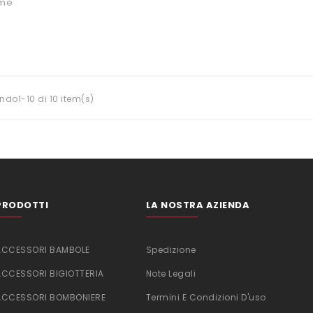
ime
ndo1-10 di 10 item(s)
PRODOTTI
LA NOSTRA AZIENDA
ACCESSORI BAMBOLE
Spedizione
ACCESSORI BIGIOTTERIA
Note Legali
ACCESSORI BOMBONIERE
Termini E Condizioni D'uso