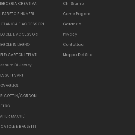
MERCERIA CREATIVA
Chi Siamo
ALFABETO E NUMERI
Come Pagare
BOTANICA E ACCESSORI
Garanzia
TEGOLE E ACCESSORI
Privacy
TEGOLE IN LEGNO
Contattaci
TELE/CARTONI TELATI
Mappa Del Sito
Tessuto Di Jersey
TESSUTI VARI
TOVAGLIOLI
TRICOTTIN/CORDONI
VETRO
PAPIER MACHE'
SCATOLE E BAULETTI