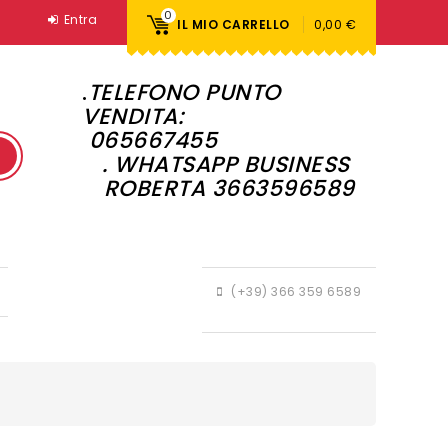
0
Entra
IL MIO CARRELLO
0,00 €
.
TELEFONO PUNTO
VENDITA:
065667455
. WHATSAPP BUSINESS
ROBERTA 3663596589
(+39) 366 359 6589