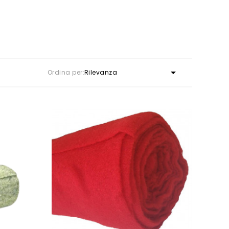

Ordina per:
Rilevanza