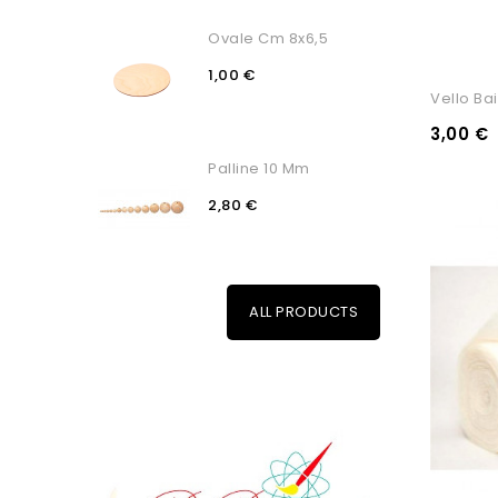
Ovale Cm 8x6,5
1,00 €
Vello Ba
3,00 €
Palline 10 Mm
2,80 €
ALL PRODUCTS