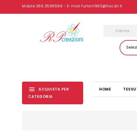
Mobile 366.3596589 - E-mail furlan1960@tiscali.it
Selez
ACQUISTA PER
HOME
TESSU
CATEGORIA