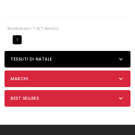
Mostrando1-7 di 7 item(s)
1

TESSUTI DI NATALE

MARCHI

BEST SELLERS