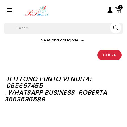
0

arrow_drop_down
Seleziona categorie
CERCA
.
TELEFONO PUNTO VENDITA:
065667455
. WHATSAPP BUSINESS
ROBERTA
3663596589