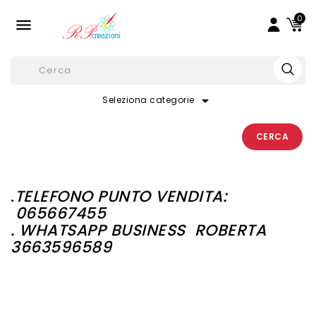
0

arrow_drop_down
Seleziona categorie
CERCA
.
TELEFONO PUNTO VENDITA:
065667455
. WHATSAPP BUSINESS
ROBERTA
3663596589