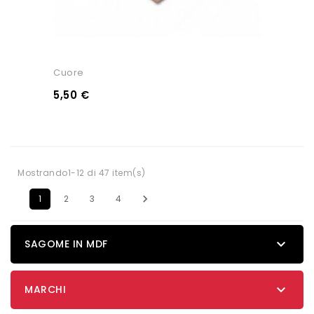
Cuore
5,50 €
Mostrando1-12 di 47 item(s)

1
2
3
4

SAGOME IN MDF

MARCHI