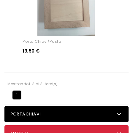
Porta Chiavi/posta
19,50 €
Mostrando1-3 di 3 item(s)
1

PORTACHIAVI