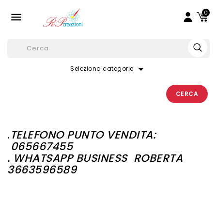
0

arrow_drop_down
Seleziona categorie
CERCA
.
TELEFONO PUNTO VENDITA:
065667455
. WHATSAPP BUSINESS
ROBERTA
3663596589