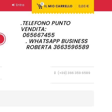
0
Entra
IL MIO CARRELLO
0,00 €
.
TELEFONO PUNTO
VENDITA:
065667455
. WHATSAPP BUSINESS
ROBERTA 3663596589
(+39) 366 359 6589