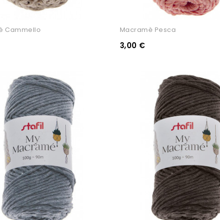
è Cammello
Macramè Pesca
3,00 €