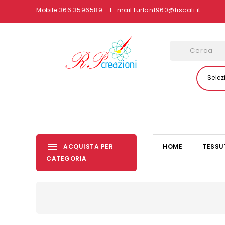
Mobile 366.3596589 - E-mail furlan1960@tiscali.it
Selez
ACQUISTA PER
HOME
TESSU
CATEGORIA