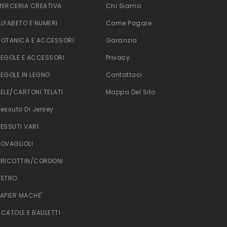
MERCERIA CREATIVA
Chi Siamo
ALFABETO E NUMERI
Come Pagare
BOTANICA E ACCESSORI
Garanzia
TEGOLE E ACCESSORI
Privacy
TEGOLE IN LEGNO
Contattaci
TELE/CARTONI TELATI
Mappa Del Sito
Tessuto Di Jersey
TESSUTI VARI
TOVAGLIOLI
TRICOTTIN/CORDONI
VETRO
PAPIER MACHE'
SCATOLE E BAULETTI