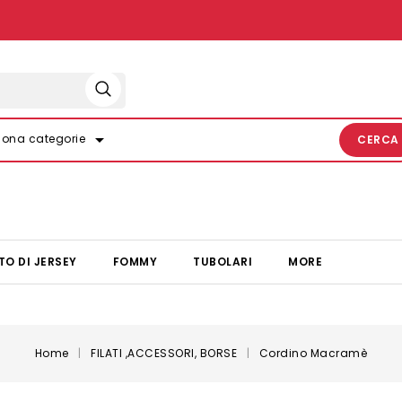
arrow_drop_down
iona categorie
CERCA
TO DI JERSEY
FOMMY
TUBOLARI
MORE
Home
FILATI ,ACCESSORI, BORSE
Cordino Macramè