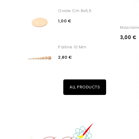
Ovale Cm 8x6,5
1,00 €
Macramè
3,00 €
Palline 10 Mm
2,80 €
ALL PRODUCTS