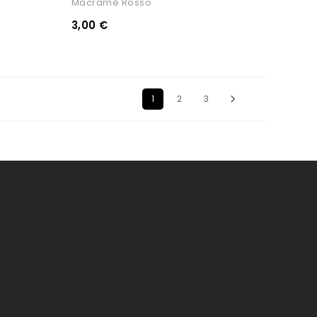
Macramè Rosso
3,00 €

1
2
3