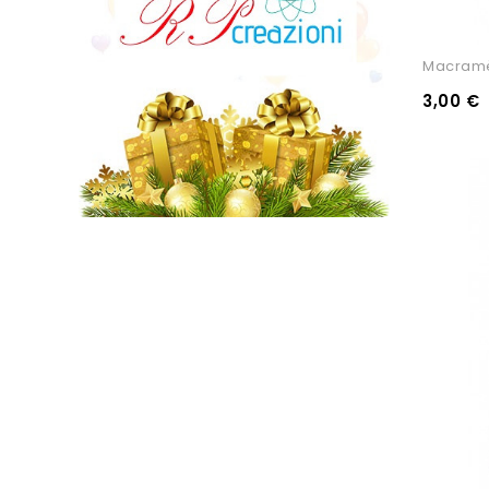
Macram
3,00 €