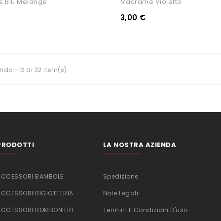
 Blu Melange
Macramè Violetto
3,00 €
ndo1-12 di 32 item(s)
PRODOTTI
LA NOSTRA AZIENDA
ACCESSORI BAMBOLE
Spedizione
ACCESSORI BIGIOTTERIA
Note Legali
ACCESSORI BOMBONIERE
Termini E Condizioni D'uso