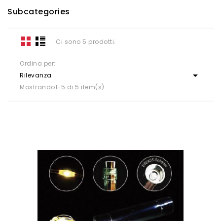
Subcategories
Ci sono 5 prodotti.
Ordina per:

Rilevanza
Mostrando1-5 di 5 item(s)