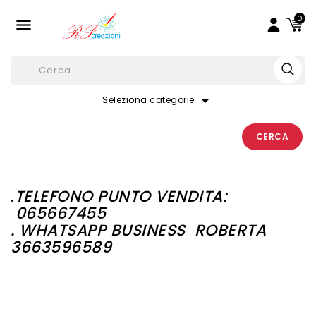
0

arrow_drop_down
Seleziona categorie
CERCA
.
TELEFONO PUNTO VENDITA:
065667455
. WHATSAPP BUSINESS
ROBERTA
3663596589