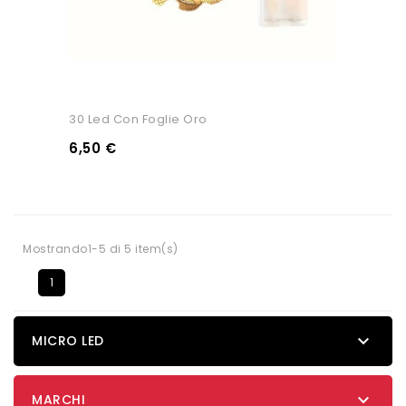
30 Led Con Foglie Oro
6,50 €
Mostrando1-5 di 5 item(s)
1

MICRO LED

MARCHI