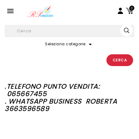
0

arrow_drop_down
Seleziona categorie
CERCA
.
TELEFONO PUNTO VENDITA:
065667455
. WHATSAPP BUSINESS
ROBERTA
3663596589