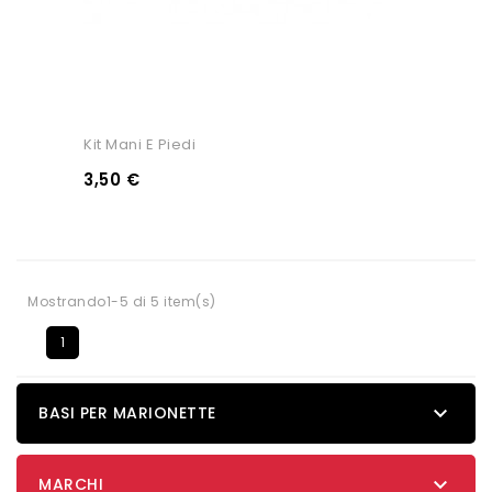
Kit Mani E Piedi
3,50 €
Mostrando1-5 di 5 item(s)
1

BASI PER MARIONETTE

MARCHI