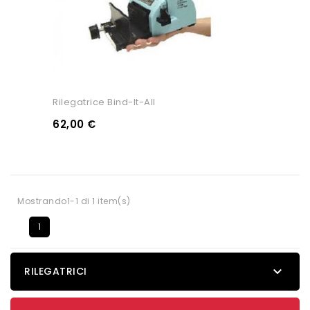
Rilegatrice Bind-It-All
62,00 €
Mostrando1-1 di 1 item(s)
1

RILEGATRICI