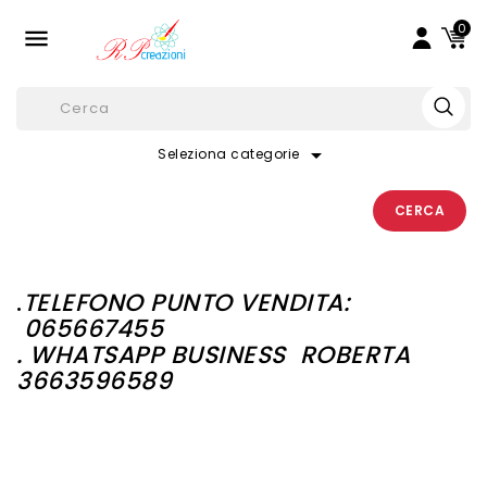
0

arrow_drop_down
Seleziona categorie
CERCA
.
TELEFONO PUNTO VENDITA:
065667455
. WHATSAPP BUSINESS
ROBERTA
3663596589