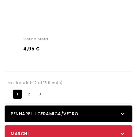
Verde Mela
4,95 €
Mostrando1-12 di 15 item(s)

1
2

PENNARELLI CERAMICA/VETRO

MARCHI