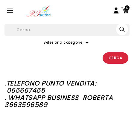
0

arrow_drop_down
Seleziona categorie
CERCA
.
TELEFONO PUNTO VENDITA:
065667455
. WHATSAPP BUSINESS
ROBERTA
3663596589