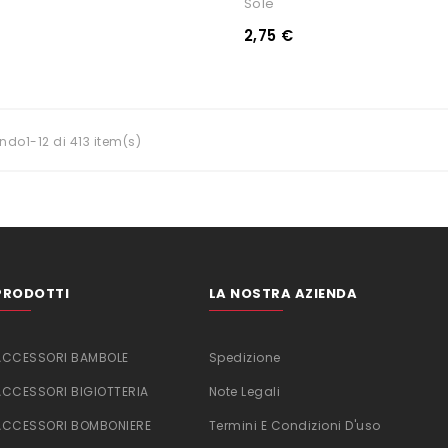
Sole
2,75 €
ndo1-12 di 413 item(s)
PRODOTTI
LA NOSTRA AZIENDA
ACCESSORI BAMBOLE
Spedizione
ACCESSORI BIGIOTTERIA
Note Legali
ACCESSORI BOMBONIERE
Termini E Condizioni D'uso