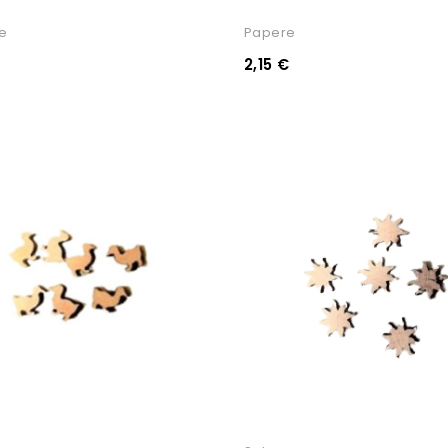
e
Papere
2,15 €