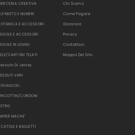
MERCERIA CREATIVA
Chi Siamo
ALFABETO E NUMERI
Come Pagare
BOTANICA E ACCESSORI
Garanzia
TEGOLE E ACCESSORI
Privacy
TEGOLE IN LEGNO
Contattaci
TELE/CARTONI TELATI
Mappa Del Sito
Tessuto Di Jersey
TESSUTI VARI
TOVAGLIOLI
TRICOTTIN/CORDONI
VETRO
PAPIER MACHE'
SCATOLE E BAULETTI