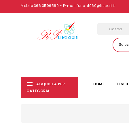
Mobile 366.3596589 - E-mail furlan1960@tiscali.it
Selez
ACQUISTA PER
HOME
TESSU
CATEGORIA