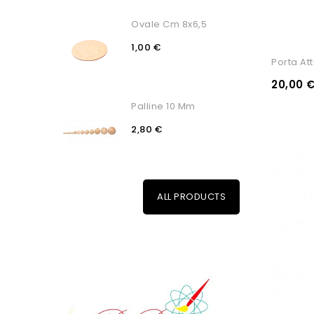
Ovale Cm 8x6,5
1,00 €
Porta Att
20,00 
Palline 10 Mm
2,80 €
ALL PRODUCTS