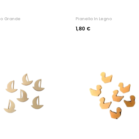
no Grande
Pianella In Legno
1,80 €