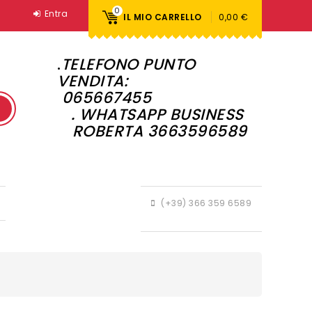
0
Entra
IL MIO CARRELLO
0,00 €
.
TELEFONO PUNTO
VENDITA:
065667455
. WHATSAPP BUSINESS
ROBERTA 3663596589
(+39) 366 359 6589