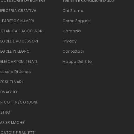
ACCESSORI BOMBONIERE
Termini E Condizioni D'uso
MERCERIA CREATIVA
Chi Siamo
ALFABETO E NUMERI
Come Pagare
BOTANICA E ACCESSORI
Garanzia
TEGOLE E ACCESSORI
Privacy
TEGOLE IN LEGNO
Contattaci
TELE/CARTONI TELATI
Mappa Del Sito
Tessuto Di Jersey
TESSUTI VARI
TOVAGLIOLI
TRICOTTIN/CORDONI
VETRO
PAPIER MACHE'
SCATOLE E BAULETTI