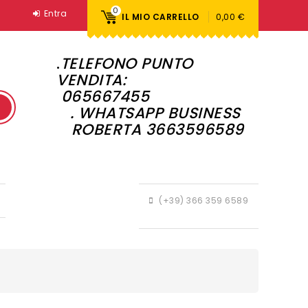
0
Entra
IL MIO CARRELLO
0,00 €
.
TELEFONO PUNTO
VENDITA:
065667455
. WHATSAPP BUSINESS
ROBERTA 3663596589
(+39) 366 359 6589