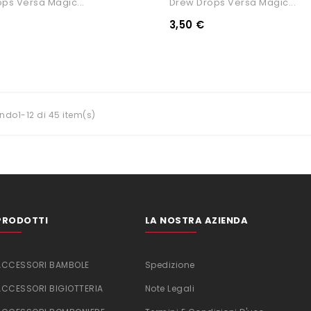
ps Versa Magic...
Drew Drops Versa Magic...
3,50 €
ndo1-12 di 45 item(s)
PRODOTTI
LA NOSTRA AZIENDA
ACCESSORI BAMBOLE
Spedizione
ACCESSORI BIGIOTTERIA
Note Legali