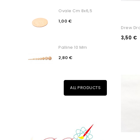
Ovale Cm 8x6,5
1,00 €
Drew Dro
3,50 €
Palline 10 Mm
2,80 €
ALL PRODUCTS