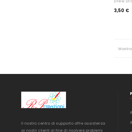
Drew Dro
3,50 €
Mostra
Il nostro centro di supporto offre assistenza
ai nostri clienti al fine di risolvere problemi