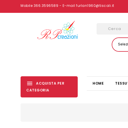
Mobile 366.3596589 - E-mail furlan1960@tiscali.it
Selez
ACQUISTA PER
HOME
TESSU
CATEGORIA