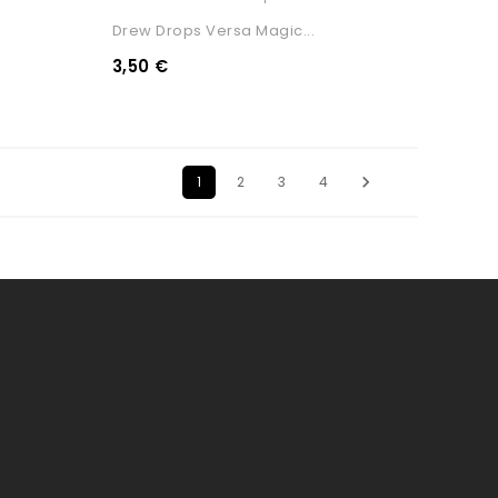
Drew Drops Versa Magic...
3,50 €

1
2
3
4