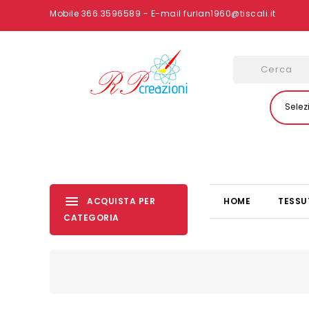
Mobile 366.3596589 - E-mail furlan1960@tiscali.it
Selez
ACQUISTA PER
HOME
TESSU
CATEGORIA