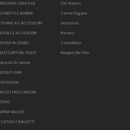
MERCERIA CREATIVA
Chi Siamo
ALFABETO E NUMERI
Come Pagare
BOTANICA E ACCESSORI
Garanzia
TEGOLE E ACCESSORI
Privacy
TEGOLE IN LEGNO
Contattaci
TELE/CARTONI TELATI
Mappa Del Sito
Tessuto Di Jersey
TESSUTI VARI
TOVAGLIOLI
TRICOTTIN/CORDONI
VETRO
PAPIER MACHE'
SCATOLE E BAULETTI