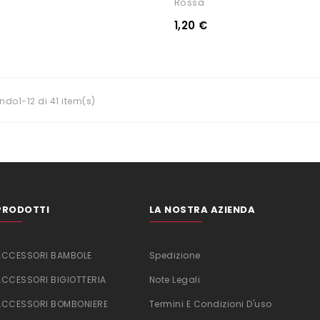
Rossa
1,20 €
ndo1-12 di 41 item(s)
PRODOTTI
LA NOSTRA AZIENDA
ACCESSORI BAMBOLE
Spedizione
ACCESSORI BIGIOTTERIA
Note Legali
ACCESSORI BOMBONIERE
Termini E Condizioni D'uso