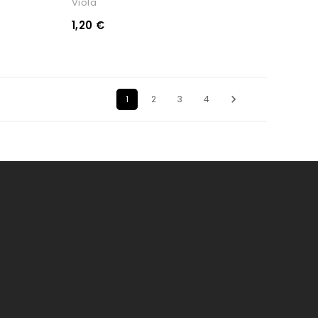
Viola
1,20 €

1
2
3
4