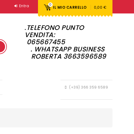
0
Entra
IL MIO CARRELLO
0,00 €
.
TELEFONO PUNTO
VENDITA:
065667455
. WHATSAPP BUSINESS
ROBERTA 3663596589
(+39) 366 359 6589