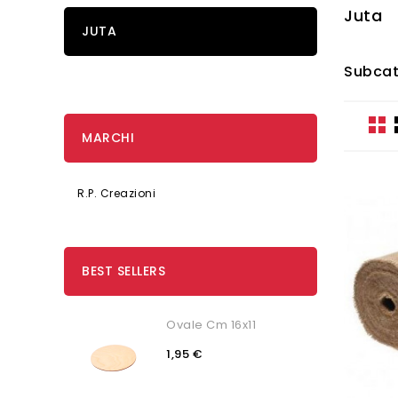
Juta
JUTA
Subcat
MARCHI
R.P. Creazioni
BEST SELLERS
Ovale Cm 16x11
1,95 €