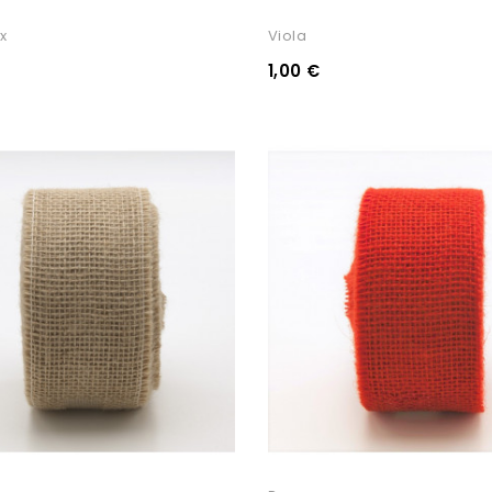
x
Viola
1,00 €