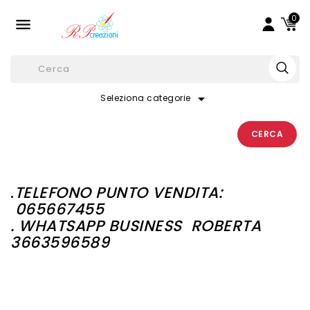
0

arrow_drop_down
Seleziona categorie
CERCA
.
TELEFONO PUNTO VENDITA:
065667455
. WHATSAPP BUSINESS
ROBERTA
3663596589