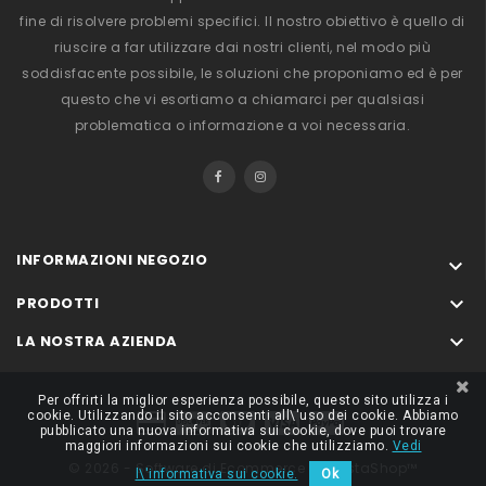
fine di risolvere problemi specifici. Il nostro obiettivo è quello di
riuscire a far utilizzare dai nostri clienti, nel modo più
soddisfacente possibile, le soluzioni che proponiamo ed è per
questo che vi esortiamo a chiamarci per qualsiasi
problematica o informazione a voi necessaria.
INFORMAZIONI NEGOZIO


PRODOTTI

LA NOSTRA AZIENDA
Per offrirti la miglior esperienza possibile, questo sito utilizza i
cookie. Utilizzando il sito acconsenti all\'uso dei cookie. Abbiamo
pubblicato una nuova informativa sui cookie, dove puoi trovare
maggiori informazioni sui cookie che utilizziamo.
Vedi
© 2026 - Software di Ecommerce di PrestaShop™
l\'informativa sui cookie.
Ok