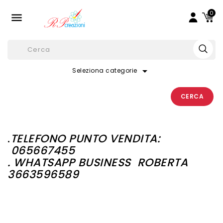
0

arrow_drop_down
Seleziona categorie
CERCA
.
TELEFONO PUNTO VENDITA:
065667455
. WHATSAPP BUSINESS
ROBERTA
3663596589