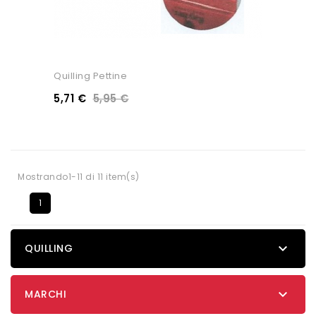
Quilling Pettine
5,71 €
5,95 €
Mostrando1-11 di 11 item(s)
1

QUILLING

MARCHI