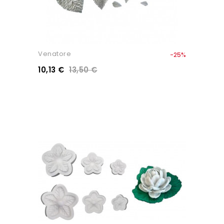
Venatore
-25%
10,13 €
13,50 €