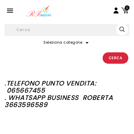
0

arrow_drop_down
Seleziona categorie
CERCA
.
TELEFONO PUNTO VENDITA:
065667455
. WHATSAPP BUSINESS
ROBERTA
3663596589