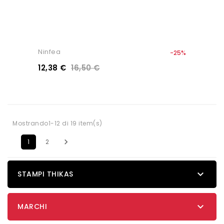
Ninfea
-25%
12,38 €
16,50 €
Mostrando1-12 di 19 item(s)

1
2

STAMPI THIKAS

MARCHI