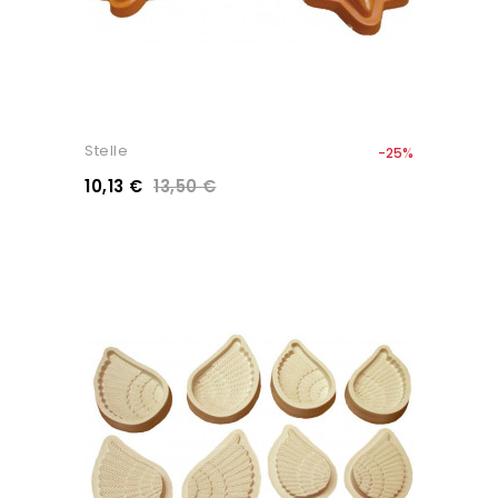
Stelle
-25%
10,13 €
13,50 €