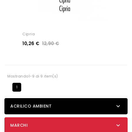
Cipria
10,26 €
12,90 €
Mostrando1-9 di 9 item(s)
1

ACRILICO AMBIENT

MARCHI