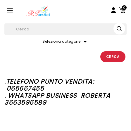
0

arrow_drop_down
Seleziona categorie
CERCA
.
TELEFONO PUNTO VENDITA:
065667455
. WHATSAPP BUSINESS
ROBERTA
3663596589