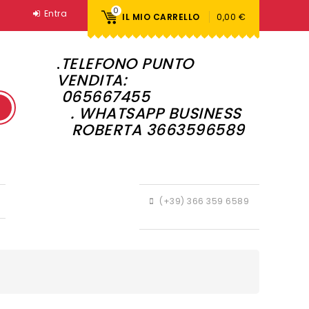
0
Entra
IL MIO CARRELLO
0,00 €
.
TELEFONO PUNTO
VENDITA:
065667455
. WHATSAPP BUSINESS
ROBERTA 3663596589
(+39) 366 359 6589