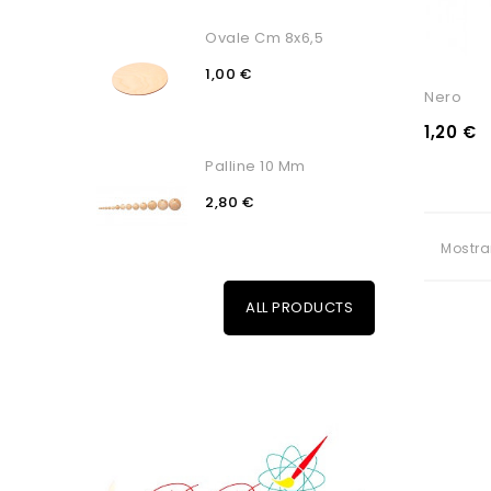
Ovale Cm 8x6,5
1,00 €
Nero
1,20 €
Palline 10 Mm
2,80 €
Mostra
ALL PRODUCTS