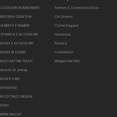
ACCESSORI BOMBONIERE
Termini E Condizioni D'uso
MERCERIA CREATIVA
Chi Siamo
ALFABETO E NUMERI
Come Pagare
BOTANICA E ACCESSORI
Garanzia
TEGOLE E ACCESSORI
Privacy
TEGOLE IN LEGNO
Contattaci
TELE/CARTONI TELATI
Mappa Del Sito
Tessuto Di Jersey
TESSUTI VARI
TOVAGLIOLI
TRICOTTIN/CORDONI
VETRO
PAPIER MACHE'