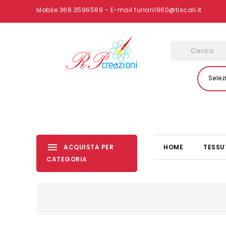
Mobile 366.3596589 - E-mail furlan1960@tiscali.it
Selez
ACQUISTA PER
HOME
TESSU
CATEGORIA