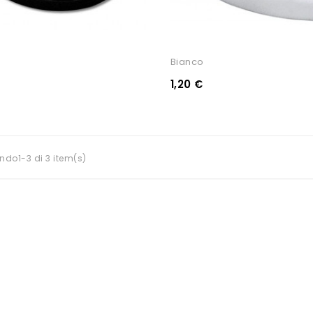
Bianco
1,20 €
ndo1-3 di 3 item(s)