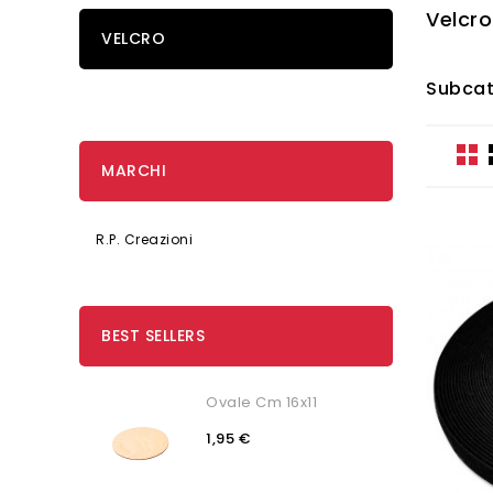
Velcro
VELCRO
Subcat
MARCHI
R.P. Creazioni
BEST SELLERS
Ovale Cm 16x11
1,95 €