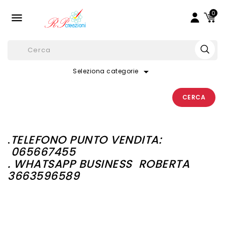
0

arrow_drop_down
Seleziona categorie
CERCA
.
TELEFONO PUNTO VENDITA:
065667455
. WHATSAPP BUSINESS
ROBERTA
3663596589