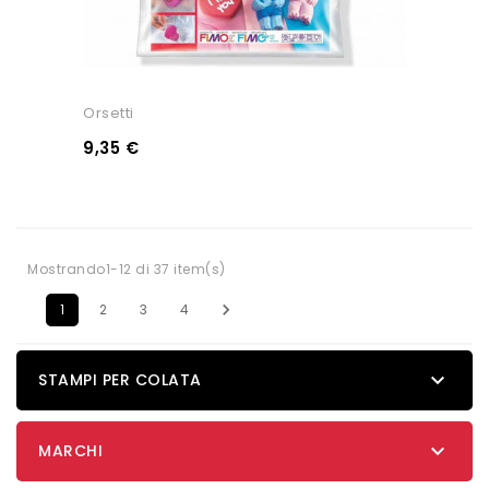
Orsetti
9,35 €
Mostrando1-12 di 37 item(s)

1
2
3
4

STAMPI PER COLATA

MARCHI