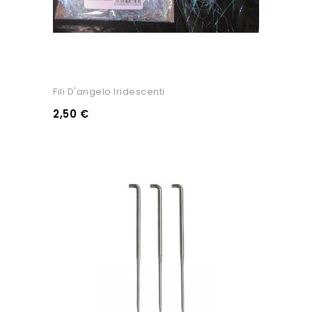
Fili D'angelo Iridescenti
2,50 €