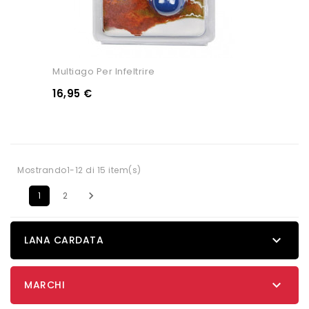
Multiago Per Infeltrire
16,95 €
Mostrando1-12 di 15 item(s)

1
2

LANA CARDATA

MARCHI