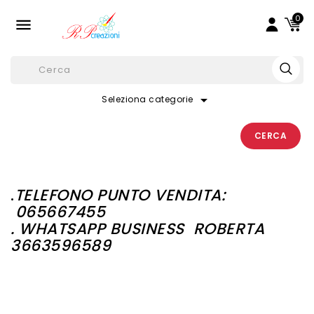
0

arrow_drop_down
Seleziona categorie
CERCA
.
TELEFONO PUNTO VENDITA:
065667455
. WHATSAPP BUSINESS
ROBERTA
3663596589