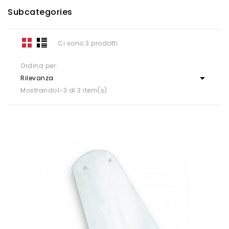
Subcategories
Ci sono 3 prodotti.
Ordina per:

Rilevanza
Mostrando1-3 di 3 item(s)