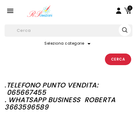
0

arrow_drop_down
Seleziona categorie
CERCA
.
TELEFONO PUNTO VENDITA:
065667455
. WHATSAPP BUSINESS
ROBERTA
3663596589