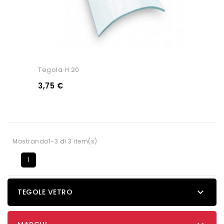
Tegola H 20
3,75 €
Mostrando1-3 di 3 item(s)
1

TEGOLE VETRO