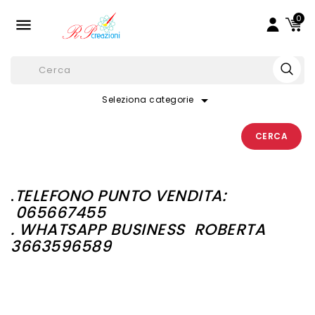
0

arrow_drop_down
Seleziona categorie
CERCA
.
TELEFONO PUNTO VENDITA:
065667455
. WHATSAPP BUSINESS
ROBERTA
3663596589