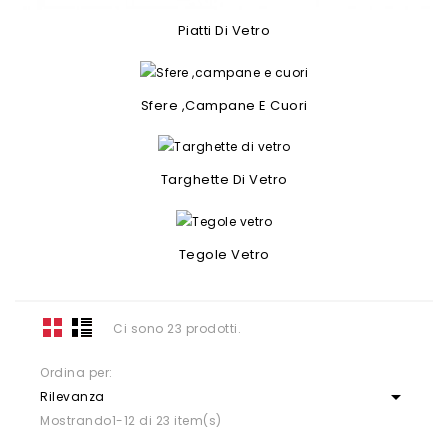
Piatti Di Vetro
Sfere ,campane E Cuori
Targhette Di Vetro
Tegole Vetro
Ci sono 23 prodotti.
Ordina per:

Rilevanza
Mostrando1-12 di 23 item(s)