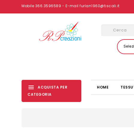
Mobile 366.3596589 - E-mail furlan1960@tiscali.it
Selez
ACQUISTA PER
HOME
TESSU
CATEGORIA