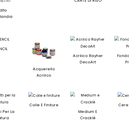
CARTE DI RISO
alto
landia
NCIL
Acrilico Rayher
Fondo
DecoArt
P
Acquerello
Acrilico
Colle E Finiture
Cere 
i Per La
Medium E
atura
Cracklè