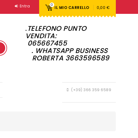
0
Entra
IL MIO CARRELLO
0,00 €
.
TELEFONO PUNTO
VENDITA:
065667455
. WHATSAPP BUSINESS
ROBERTA 3663596589
(+39) 366 359 6589