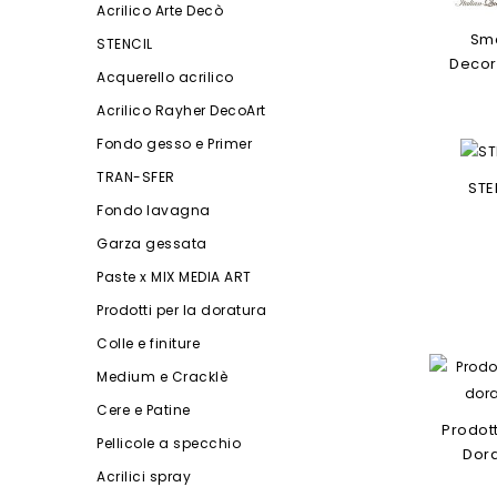
Acrilico Arte Decò
Sm
STENCIL
Decor
Acquerello acrilico
Acrilico Rayher DecoArt
Fondo gesso e Primer
TRAN-SFER
STE
Fondo lavagna
Garza gessata
Paste x MIX MEDIA ART
Prodotti per la doratura
Colle e finiture
Medium e Cracklè
Cere e Patine
Prodott
Pellicole a specchio
Dor
Acrilici spray