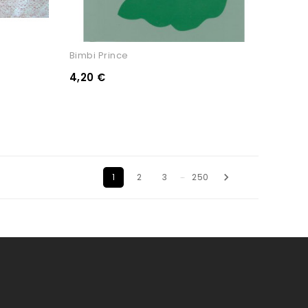
Bimbi Prince
4,20 €
…

1
2
3
250