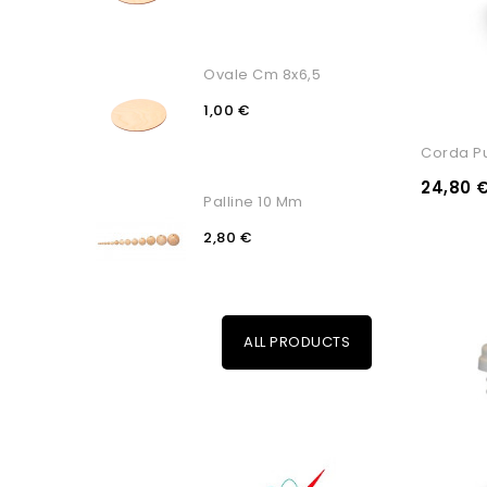
Ovale Cm 8x6,5
1,00 €
Corda P
24,80 
Palline 10 Mm
2,80 €
ALL PRODUCTS