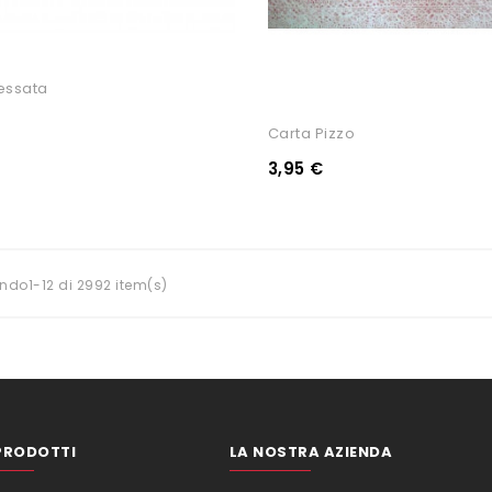
essata
Carta Pizzo
3,95 €
ndo1-12 di 2992 item(s)
PRODOTTI
LA NOSTRA AZIENDA