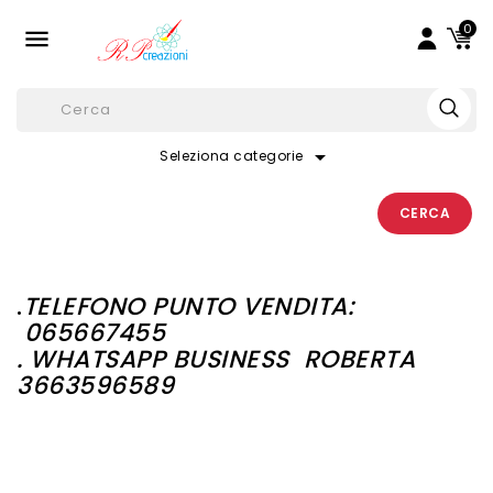
0

arrow_drop_down
Seleziona categorie
CERCA
.
TELEFONO PUNTO VENDITA:
065667455
. WHATSAPP BUSINESS
ROBERTA
3663596589